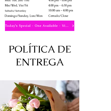
Mar/Tue, Jue/Thu
4:00 pm - 8:00 pm
Mie/Wed, Vie/Fri
4:00 pm - 6:30 pm
10:00 am – 4:00 pm
Sabado/Saturday
​Domingo/Sunday, Lun/Mon
Cerrado/Close
Today's Special - One Available - View
POLÍTICA DE
ENTREGA