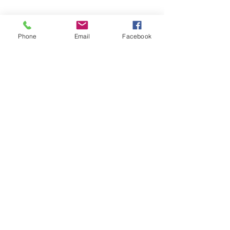
Phone
Email
Facebook
We can deliver anywhere in the country.
Give us a call to place your order.
Podemos realizar envíos a cualquier parte
del país. Llámanos para realizar tu pedido.
SUBSTITUTIONS
SUBSTITUCIONES
DELIVERY POLICY
POLITICA DE ENTREGA